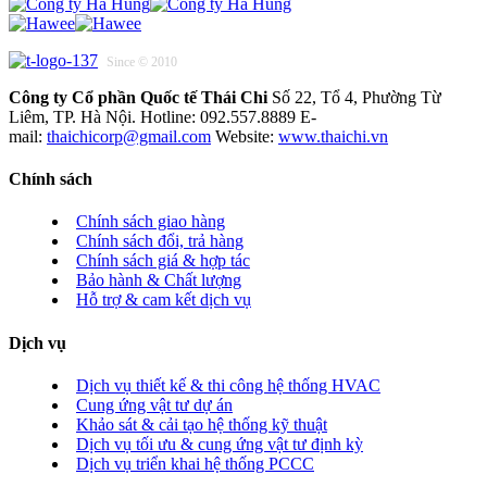
Since © 2010
Công ty Cổ phần Quốc tế Thái Chi
Số 22, Tổ 4, Phường Từ
Liêm, TP. Hà Nội. Hotline: 092.557.8889 E-
mail:
thaichicorp@gmail.com
Website:
www.thaichi.vn
Chính sách
Chính sách giao hàng
Chính sách đổi, trả hàng
Chính sách giá & hợp tác
Bảo hành & Chất lượng
Hỗ trợ & cam kết dịch vụ
Dịch vụ
Dịch vụ thiết kế & thi công hệ thống HVAC
Cung ứng vật tư dự án
Khảo sát & cải tạo hệ thống kỹ thuật
Dịch vụ tối ưu & cung ứng vật tư định kỳ
Dịch vụ triển khai hệ thống PCCC