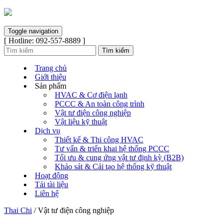
Toggle navigation
[ Hotline: 092-557-8889 ]
Trang chủ
Giới thiệu
Sản phẩm
HVAC & Cơ điện lạnh
PCCC & An toàn công trình
Vật tư điện công nghiệp
Vật liệu kỹ thuật
Dịch vụ
Thiết kế & Thi công HVAC
Tư vấn & triển khai hệ thống PCCC
Tối ưu & cung ứng vật tư định kỳ (B2B)
Khảo sát & Cải tạo hệ thống kỹ thuật
Hoạt động
Tải tài liệu
Liên hệ
Thai Chi
/ Vật tư điện công nghiệp