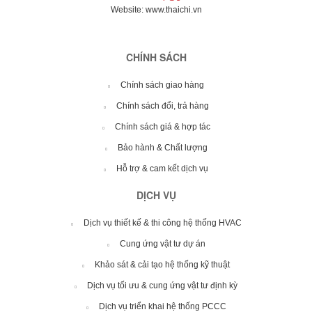
sản xuất. Tuy
trường làm
dài hạn. Đây
Website:
www.thaichi.vn
thực tế, nhiều
nhiên, nhiều
việc ổn định.
chính là lý do
doanh nghiệp
doanh nghiệp
Một hệ thống
các giải […]
vẫn lựa […]
chỉ lắp đặt để
HVAC phù hợp
CHÍNH SÁCH
“đủ điều […]
không chỉ giúp
nâng cao hiệu
Chính sách giao hàng
suất lao […]
Chính sách đổi, trả hàng
Chính sách giá & hợp tác
Bảo hành & Chất lượng
Hỗ trợ & cam kết dịch vụ
DỊCH VỤ
Dịch vụ thiết kế & thi công hệ thống HVAC
Cung ứng vật tư dự án
Khảo sát & cải tạo hệ thống kỹ thuật
Dịch vụ tối ưu & cung ứng vật tư định kỳ
Dịch vụ triển khai hệ thống PCCC