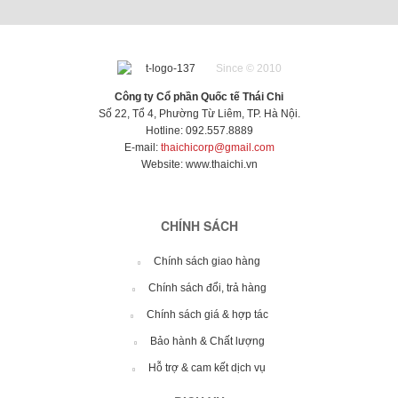
cấp. Sản
cấp. Sản
phẩm có
phẩm có
chất lượng
chất lượng
cao, thẩm
cao, thẩm
Since © 2010
mỹ đẹp.
mỹ đẹp.
Công ty Cổ phần Quốc tế Thái Chi
Số 22, Tổ 4, Phường Từ Liêm, TP. Hà Nội.
Hotline: 092.557.8889
E-mail:
thaichicorp@gmail.com
Website:
www.thaichi.vn
CHÍNH SÁCH
Chính sách giao hàng
Chính sách đổi, trả hàng
Chính sách giá & hợp tác
Bảo hành & Chất lượng
Hỗ trợ & cam kết dịch vụ