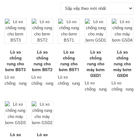
Lò xo
Lò xo
Lò xo
Lò xo
Lò xo
chống
chống
chống
chống
chống
rung cho
rung cho
rung cho
rung cho
rung cho
bơm BST3
bơm BST2
bơm BST1
máy bơm
máy bơm
GSD1
GSD4
Lò xo
Lò xo
Lò xo
Lò xo
Lò xo
chống rung
chống rung
chống rung
chống rung
chống rung
máy
máy
máy
máy
máy
bơm
model
bơm
model
bơm
model
bơm
model
bơm
model
BST3, có
BST2, có
BST1, có
GSD1, có
GSD4, có
dải chịu tải
dải chịu tải
dải chịu tải
dải chịu tải
dải chịu tải
từ 10kg đến
từ 10kg đến
từ 10kg đến
từ 60kg đến
từ 360kg
250kg trên
250kg trên
250kg trên
2200kg trên
đến 1660kg
mỗi lò xo.
mỗi lò xo.
mỗi lò xo.
mỗi lò xo.
trên mỗi lò
Đặc điểm
Đặc điểm
Đặc điểm
Lò xo
Lò xo