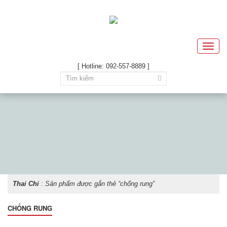
Toggle
naviga
[ Hotline: 092-557-8889 ]
Thai Chi
: Sản phẩm được gắn thẻ “chống rung”
CHỐNG RUNG