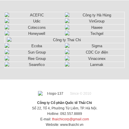
cao, thẩm
mỹ đẹp.
cao, thẩm
cao, thẩm
mỗi lò xo.
Đặc điểm
mỹ đẹp.
mỹ đẹp.
mỹ đẹp.
Đặc điểm
thiết kế
thiết kế
chống xâm
chống xâm
nhập của
nhập của
nước, lò xo
nước, lò xo
và phần
và phần
thân được
thân được
sơn tĩnh
sơn tĩnh
điện cao
điện cao
cấp. Sản
cấp. Sản
phẩm có
phẩm có
chất lượng
chất lượng
cao, thẩm
cao, thẩm
mỹ đẹp.
mỹ đẹp.
Since © 2010
Công ty Cổ phần Quốc tế Thái Chi
Số 22, Tổ 4, Phường Từ Liêm, TP. Hà Nội.
Hotline: 092.557.8889
E-mail:
thaichicorp@gmail.com
Website:
www.thaichi.vn