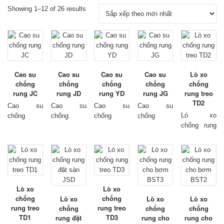
Showing 1–12 of 26 results
Cao su
Cao su
Cao su
Cao su
Lò xo
chống
chống
chống
chống
chống
rung JC
rung JD
rung YD
rung JG
rung treo
TD2
Cao su
Cao su
Cao su
Cao su
Lò xo
chống
chống
chống
chống
chống rung
rung
model
rung
model
rung
model
rung
model
treo
model
JC, có dải
JD, có dải
YD, có dải
JG, có dải
TD2, có dải
chịu tải từ
chịu tải từ
chịu tải từ
chịu tải từ
chịu tải từ
20kg đến
10kg đến
60kg đến
10kg đến
50kg đến
300kg trên
200kg trên
600kg trên
1280kg trên
400kg trên
mỗi chân cao
mỗi chân cao
mỗi chân.
mỗi chân cao
mỗi lò xo.
su. Được
su. Được
Được làm
su. Được
Lò xo
Lò xo
Đặc điểm
làm từ cao
làm từ cao
từ sắt và
làm từ cao
chống
chống
Lò xo
Lò xo
Lò xo
có khung
su cao cấp,
su cao cấp,
cao su cao
su cao cấp,
rung treo
rung treo
chống
chống
chống
sắt chịu lực
chịu tải
chịu tải
cấp, chịu
chịu tải
TD1
TD3
rung đặt
rung cho
rung cho