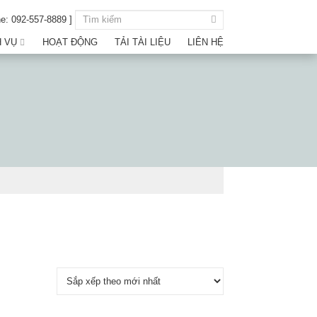
ne: 092-557-8889 ]
H VỤ
HOẠT ĐỘNG
TẢI TÀI LIỆU
LIÊN HỆ