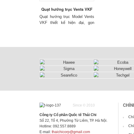
Quạt hướng trục Vents VKF
Quạt hướng trục
Model Vents
VKF thiết kế hiện đại, gọn
gàng, phù hợp lắp nhiều vị trí
khác nhau, lắp trên trên đường
ống thông gió, ứng dụng các
công trình tòa nhà chung cư,
văn phòng, trung tâm thương
mại và công nghiệp.
CHÍN
Since © 2010
Công ty Cổ phần Quốc tế Thái Chi
Chí
Số 22, Tổ 4, Phường Từ Liêm, TP. Hà Nội.
Chí
Hotline: 092.557.8889
E-mail:
thaichicorp@gmail.com