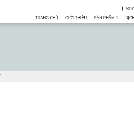
[ Hotli
TRANG CHỦ
GIỚI THIỆU
SẢN PHẨM
DỊC
”