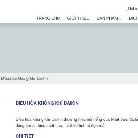
[ Hotli
TRANG CHỦ
GIỚI THIỆU
SẢN PHẨM
DỊC
 Điều hòa không khí Daikin
ĐIỀU HÒA KHÔNG KHÍ DAIKIN
Giá
Giá
gốc
hiện
Điều hòa không khí Daikin thương hiệu nổi tiếng của Nhật bản, đã l
là:
tại
động êm ái, hiệu suất cao, thiết kế tinh tế đẹp mắt.
1.500.000
là:
VNĐ.
1.200.000
CHI TIẾT