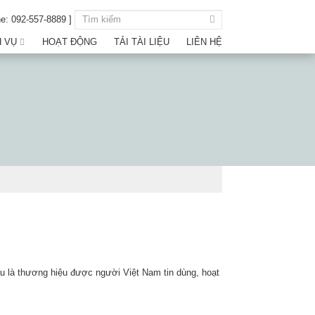
ne: 092-557-8889 ]
H VỤ
HOẠT ĐỘNG
TẢI TÀI LIỆU
LIÊN HỆ
âu là thương hiệu được người Việt Nam tin dùng, hoạt