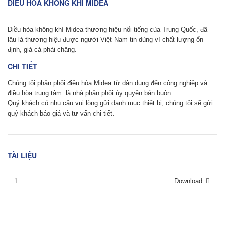
ĐIỀU HÒA KHÔNG KHÍ MIDEA
Giá
Giá
gốc
hiện
Điều hòa không khí Midea thương hiệu nổi tiếng của Trung Quốc, đã
là:
tại
lâu là thương hiệu được người Việt Nam tin dùng vì chất lượng ổn
1.500.000
là:
định, giá cả phải chăng.
VNĐ.
1.200.000
VNĐ.
CHI TIẾT
Chúng tôi phân phối điều hòa Midea từ dân dụng đến công nghiệp và
điều hòa trung tâm. là nhà phân phối ủy quyền bán buôn.
Quý khách có nhu cầu vui lòng gửi danh mục thiết bị, chúng tôi sẽ gửi
quý khách báo giá và tư vấn chi tiết.
TÀI LIỆU
1
Download