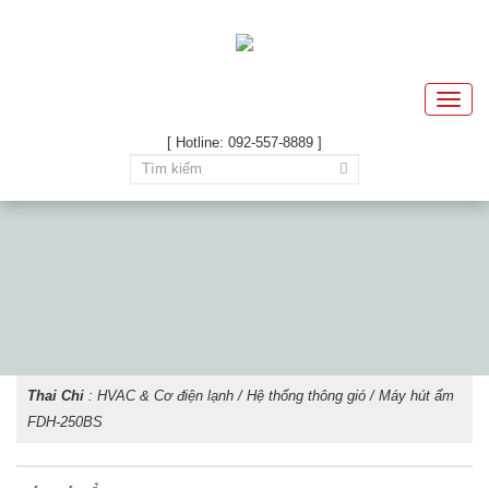
Toggle
naviga
[ Hotline: 092-557-8889 ]
Thai Chi
:
HVAC & Cơ điện lạnh
/
Hệ thống thông gió
/ Máy hút ẩm
FDH-250BS