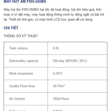
MÁY HÚT ẨM FDH-250BS
Máy hút ẩm
FDH-250BS hai tốc độ hoạt động, hút ẩm hiệu quả, linh
hoạt vị trí đặt máy, máy hoạt động thông minh tự động ngắt và bật trở
lại. Thiết kế nhỏ gọn, có màn hình LCD trực quan dễ sử dụng.
CHI TIẾT
THÔNG SỐ KỸ THUẬT
Tank volume
6.0L
Dehumidity capacity
50L/day (80%RH, 30℃)
Work temperture
5-35℃
Usable Floor Area
40-70m²
Air Volume
350m³/hour