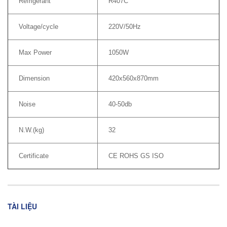
Refrigerant
R407C
Voltage/cycle
220V/50Hz
Max Power
1050W
Dimension
420x560x870mm
Noise
40-50db
N.W.(kg)
32
Certificate
CE ROHS GS ISO
TÀI LIỆU