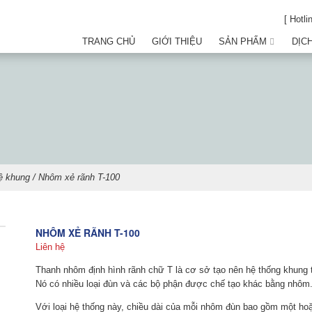
[ Hotli
TRANG CHỦ
GIỚI THIỆU
SẢN PHẨM
DỊC
ệ khung
/ Nhôm xẻ rãnh T-100
NHÔM XẺ RÃNH T-100
Liên hệ
Thanh nhôm định hình rãnh chữ T là cơ sở tạo nên hệ thống khung tr
Nó có nhiều loại đùn và các bộ phận được chế tạo khác bằng nhôm
Với loại hệ thống này, chiều dài của mỗi nhôm đùn bao gồm một hoặ