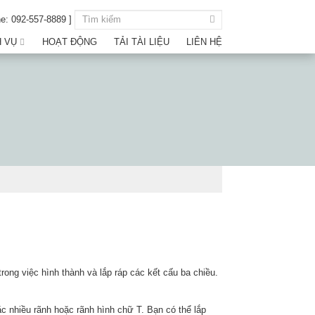
ne: 092-557-8889 ]
H VỤ
HOẠT ĐỘNG
TẢI TÀI LIỆU
LIÊN HỆ
ong việc hình thành và lắp ráp các kết cấu ba chiều.
.
c nhiều rãnh hoặc rãnh hình chữ T. Bạn có thể lắp