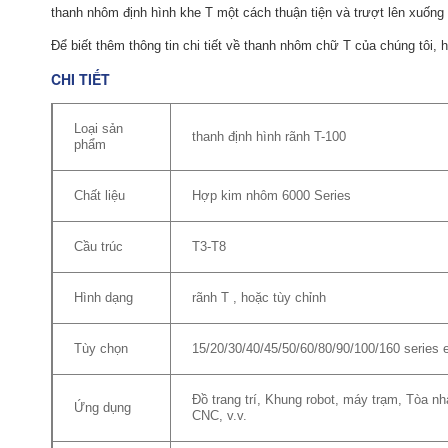
thanh nhôm định hình khe T một cách thuận tiện và trượt lên xuống
Để biết thêm thông tin chi tiết về thanh nhôm chữ T của chúng tôi, 
CHI TIẾT
Loại sản
thanh định hình rãnh T-100
phẩm
Chất liệu
Hợp kim nhôm 6000 Series
Cầu trúc
T3-T8
Hình dạng
rãnh T , hoặc tùy chỉnh
Tùy chọn
15/20/30/40/45/50/60/80/90/100/160 series e
Đồ trang trí, Khung robot, máy trạm, Tòa 
Ứng dụng
CNC, v.v.