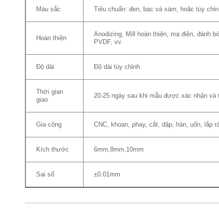
Màu sắc
Tiêu chuẩn: đen, bạc và xám, hoặc tùy chỉ
Anodizing, Mill hoàn thiện, mạ điện, đánh bó
Hoàn thiện
PVDF, vv.
Độ dài
Độ dài tùy chỉnh
Thời gian
20-25 ngày sau khi mẫu được xác nhận và 
giao
Gia công
CNC, khoan, phay, cắt, dập, hàn, uốn, lắp r
Kích thước
6mm,8mm,10mm
Sai số
±0.01mm