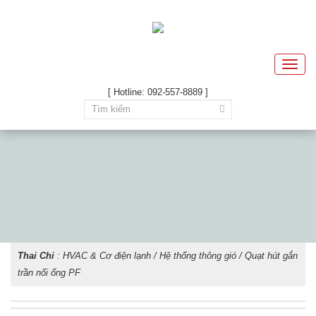
Toggle
naviga
[ Hotline: 092-557-8889 ]
Thai Chi
:
HVAC & Cơ điện lạnh
/
Hệ thống thông gió
/ Quạt hút gắn
trần nối ống PF