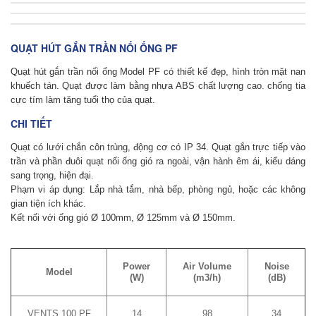
QUẠT HÚT GẮN TRẦN NỐI ỐNG PF
Quạt hút gắn trần nối ống
Model PF có thiết kế đẹp, hình tròn mặt nan
khuếch tán. Quạt được làm bằng nhựa ABS chất lượng cao. chống tia
cực tím làm tăng tuổi thọ của quạt.
CHI TIẾT
Quạt có lưới chắn côn trùng, động cơ có IP 34. Quạt gắn trực tiếp vào
trần và phần đuôi quạt nối ống gió ra ngoài, vận hành êm ái, kiểu dáng
sang trọng, hiện đại.
Phạm vi áp dụng: Lắp nhà tắm, nhà bếp, phòng ngủ, hoặc các không
gian tiện ích khác.
Kết nối với ống gió Ø 100mm, Ø 125mm và Ø 150mm.
Power
Air Volume
Noise
Model
(W)
(m3/h)
(dB)
VENTS 100 PF
14
98
34