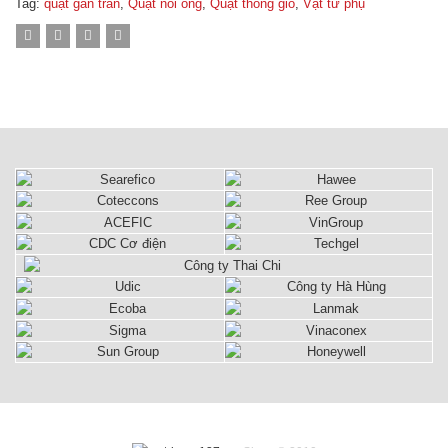
Tag:
quạt gắn trần
,
Quạt nối ống
,
Quạt thông gió
,
Vật tư phụ