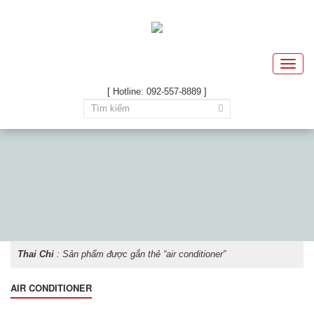
Toggle
naviga
[ Hotline: 092-557-8889 ]
Thai Chi
: Sản phẩm được gắn thẻ “air conditioner”
AIR CONDITIONER