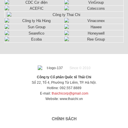
ở vị trí kỹ
ở vị trí kỹ
ở vị trí kỹ
sư đứng
sư đứng
sư đứng
máy hoặc
máy hoặc
máy hoặc
bất kỳ đâu
bất kỳ đâu
bất kỳ đâu
trong nhà
trong nhà
trong nhà
máy, sự
máy, sự
máy, sự
tiện lợi của
tiện lợi của
tiện lợi của
điều hòa di
điều hòa di
điều hòa di
động không
động không
động không
thể phủ
thể phủ
thể phủ
nhận.
nhận.
nhận.
Since © 2010
Công ty Cổ phần Quốc tế Thái Chi
Số 22, Tổ 4, Phường Từ Liêm, TP. Hà Nội.
Hotline: 092.557.8889
E-mail:
thaichicorp@gmail.com
Website:
www.thaichi.vn
CHÍNH SÁCH