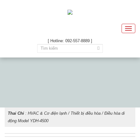
Toggle
naviga
[ Hotline: 092-557-8889 ]
Thai Chi
:
HVAC & Cơ điện lạnh
/
Thiết bị điều hòa
/ Điều hòa di
động Model YDH-4500