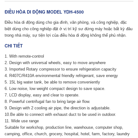
ĐIỀU HÒA DI ĐỘNG MODEL YDH-4500
Điều hòa di động
dùng cho gia đình, văn phòng, và công nghiệp, đặc
biệt dùng cho công nghiệp đặt ở vị trí kỹ sư đứng máy hoặc bất kỳ đâu
trong nhà máy, sự tiện lợi của điều hòa di động không thể phủ nhận.
CHI TIẾT
1. With remote-control
2. Design with universal wheels, easy to move anywhere
3. Imported Rotary compressor to ensure refrigeration capacity
4. R407C/R410A environmental friendly refrigerant, save energy
5. 15L big water tank, be able to remove conveniently
6. Low noise, low weight compact design to save space.
7. LCD display, easy and clear to operate.
8. Powerful centrifugal fan to bring large air flow.
9. Design with 2 cooling air pipe, the direction is adjustable.
10.Be able to connect with exhaust duct to be used in outdoor.
11. Wide use range
Suitable for workshop, production line, warehouse, computer shop,
camping, office, church, grocery, hospital, hotel, farm, factory, laundry